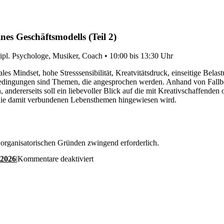
es Geschäftsmodells (Teil 2)
pl. Psychologe, Musiker, Coach • 10:00 bis 13:30 Uhr
s Mindset, hohe Stresssensibilität, Kreatvitätsdruck, einseitige Belas
sbedingungen sind Themen, die angesprochen werden. Anhand von Fallb
ndererseits soll ein liebevoller Blick auf die mit Kreativschaffenden 
 die damit verbundenen Lebensthemen hingewiesen wird.
 organisatorischen Gründen zwingend erforderlich.
für
 2026
|
Kommentare deaktiviert
Donnerstag,
04.12.
—
Workshop
zur
Entwicklung
deines