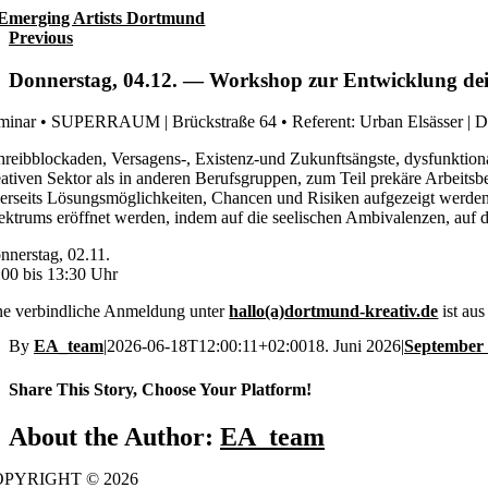
Skip
to
Previous
content
Donnerstag, 04.12. — Workshop zur Entwicklung dein
minar • SUPERRAUM | Brückstraße 64 • Referent: Urban Elsässer | Di
hreibblockaden, Versagens-, Existenz-und Zukunftsängste, dysfunktionale
eativen Sektor als in anderen Berufsgruppen, zum Teil prekäre Arbeit
nerseits Lösungsmöglichkeiten, Chancen und Risiken aufgezeigt werden, a
ektrums eröffnet werden, indem auf die seelischen Ambivalenzen, auf
nnerstag, 02.11.
:00 bis 13:30 Uhr
ne verbindliche Anmeldung unter
hallo(a)dortmund-kreativ.de
ist aus
By
EA_team
|
2026-06-18T12:00:11+02:00
18. Juni 2026
|
September
Share This Story, Choose Your Platform!
Facebook
Email
Copy
About the Author:
EA_team
Link
PYRIGHT © 2026