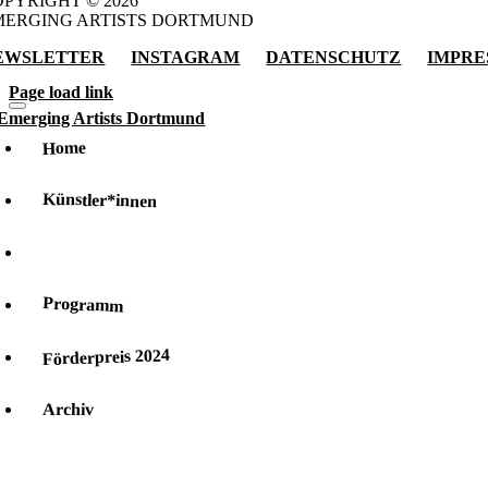
PYRIGHT © 2026
MERGING ARTISTS DORTMUND
EWSLETTER
INSTAGRAM
DATENSCHUTZ
IMPRE
Page load link
Home
Künstler*innen
Team
Programm
Förderpreis 2024
Archiv