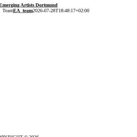
Skip
to
Team
EA_team
2026-07-28T18:48:17+02:00
content