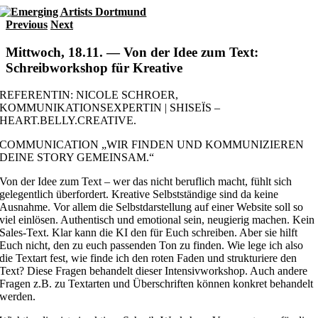
Skip
to
Previous
Next
content
Mittwoch, 18.11. — Von der Idee zum Text:
Schreibworkshop für Kreative
REFERENTIN: NICOLE SCHROER,
KOMMUNIKATIONSEXPERTIN | SHISEÏS –
HEART.BELLY.CREATIVE.
COMMUNICATION „WIR FINDEN UND KOMMUNIZIEREN
DEINE STORY GEMEINSAM.“
Von der Idee zum Text – wer das nicht beruflich macht, fühlt sich
gelegentlich überfordert. Kreative Selbstständige sind da keine
Ausnahme. Vor allem die Selbstdarstellung auf einer Website soll so
viel einlösen. Authentisch und emotional sein, neugierig machen. Kein
Sales-Text. Klar kann die KI den für Euch schreiben. Aber sie hilft
Euch nicht, den zu euch passenden Ton zu finden. Wie lege ich also
die Textart fest, wie finde ich den roten Faden und strukturiere den
Text? Diese Fragen behandelt dieser Intensivworkshop. Auch andere
Fragen z.B. zu Textarten und Überschriften können konkret behandelt
werden.