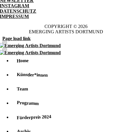
NEWSLETTER
zum
INSTAGRAM
Text:
DATENSCHUTZ
Schreibworkshop
IMPRESSUM
für
Kreative
COPYRIGHT © 2026
EMERGING ARTISTS DORTMUND
Page load link
Home
Künstler*innen
Team
Programm
Förderpreis 2024
Archiv