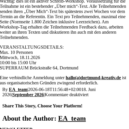
Wichtig: dies ist ein aktiver Schreib-Workshop. Voraussetzung für die
Teilnahme ist ein bestehender „Über mich“-Text. Alle Teilnehmenden
senden ihren „Über Mich“-Text bis spätestens zwei Wochen vor dem
Termin an die Referentin. Ein Text pro Teilnehmenden, maximal eine
Seite (Normseite 1.800 Zeichen inklusive Leerzeichen). Am
Workshop-Tag erhalten die Teilnehmenden Feedback dazu, arbeiten
weiter an ihren Texten und diskutieren ihn auch mit den anderen
Teilnehmenden.
VERANSTALTUNGSDETAILS:
Max. 10 Personen
Mittwoch, 18.11.2026
10:00 bis 15:00 Uhr
SUPERRAUM Brückstraße 64, Dortmund
Eine verbindliche Anmeldung unter
hallo(a)dortmund-kreativ.de
ist
aus organisatorischen Gründen zwingend erforderlich.
By
EA_team
|
2026-06-18T11:56:48+02:00
18. Juni
für
2026
|
September 2026
|
Kommentare deaktiviert
Mittwoch,
18.11.
Share This Story, Choose Your Platform!
—
Von
Facebook
Email
Copy
About the Author:
EA_team
der
Link
Idee