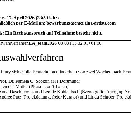
Fr., 17. April 2026 (23:59 Uhr)
ließlich per E-Mail an:
bewerbung(a)emerging-artists.com
s: Ein Rechtsanspruch auf Teilnahme besteht nicht.
swahlverfahren
EA_team
2026-03-03T15:32:01+01:00
uswahlverfahren
chjury sichtet alle Bewerbungen innerhalb von zwei Wochen nach Bew
Prof. Dr. Pamela C. Scorzin (FH Dortmund)
Clemens Müller (Please Don’t Touch)
Anna Daschkewitz und Leonie Kohlenbach (Szenografie Emerging Arti
Andree Putz (Projektleitung, freier Kurator) und Linda Schröer (Projek