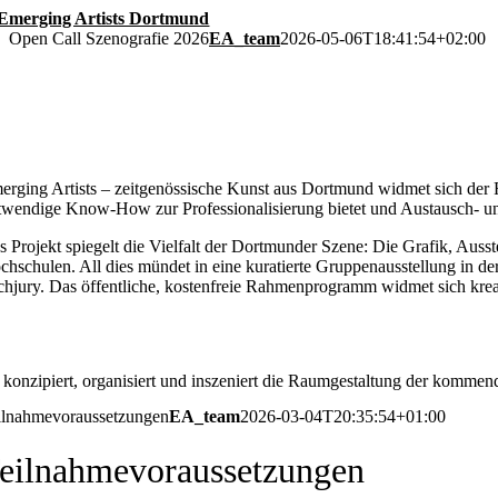
Skip
to
Open Call Szenografie 2026
EA_team
2026-05-06T18:41:54+02:00
content
erging Artists – zeitgenössische Kunst aus Dortmund
widmet sich der F
twendige Know-How zur Professionalisierung bietet und Austausch- u
s Projekt spiegelt die Vielfalt der Dortmunder Szene: Die Grafik, Aus
chschulen. All dies mündet in eine kuratierte Gruppenausstellung in de
chjury. Das öffentliche, kostenfreie Rahmenprogramm widmet sich krea
r konzipiert, organisiert und inszeniert die Raumgestaltung der komm
ilnahmevoraussetzungen
EA_team
2026-03-04T20:35:54+01:00
eilnahmevoraussetzungen