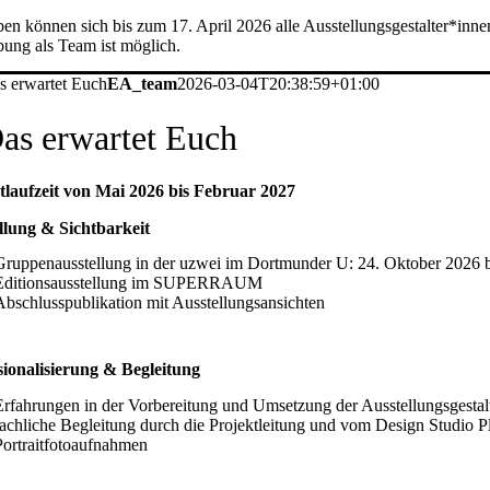
n können sich bis zum 17. April 2026 alle Ausstellungsgestalter*innen
ung als Team ist möglich.
s erwartet Euch
EA_team
2026-03-04T20:38:59+01:00
as erwartet Euch
tlaufzeit von Mai 2026 bis Februar 2027
llung & Sichtbarkeit
Gruppenausstellung in der uzwei im Dortmunder U: 24. Oktober 2026 b
Editionsausstellung im SUPERRAUM
Abschlusspublikation mit Ausstellungsansichten
sionalisierung & Begleitung
Erfahrungen in der Vorbereitung und Umsetzung der Ausstellungsgesta
fachliche Begleitung durch die Projektleitung und vom Design Studio 
Portraitfotoaufnahmen