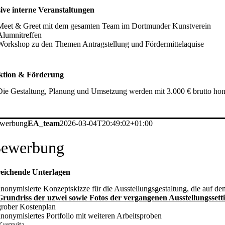
ive interne Veranstaltungen
Meet & Greet mit dem gesamten Team im Dortmunder Kunstverein
Alumnitreffen
Workshop zu den Themen Antragstellung und Fördermittelaquise
ktion & Förderung
Die Gestaltung, Planung und Umsetzung werden mit 3.000 € brutto honor
werbung
EA_team
2026-03-04T20:49:02+01:00
ewerbung
eichende Unterlagen
anonymisierte Konzeptskizze für die Ausstellungsgestaltung, die auf d
Grundriss der uzwei sowie Fotos der vergangenen Ausstellungssetti
grober Kostenplan
anonymisiertes Portfolio mit weiteren Arbeitsproben
Kurzvita